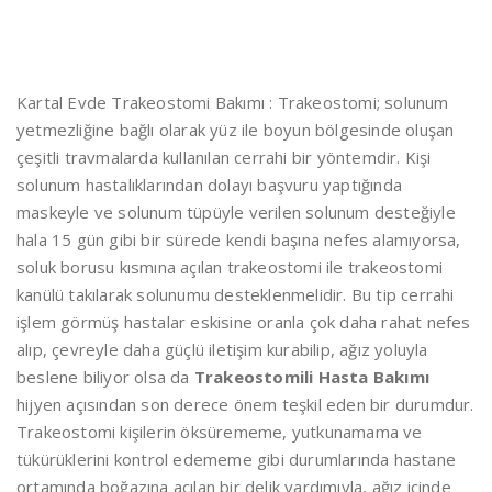
Kartal Evde Trakeostomi Bakımı : Trakeostomi; solunum
yetmezliğine bağlı olarak yüz ile boyun bölgesinde oluşan
çeşitli travmalarda kullanılan cerrahi bir yöntemdir. Kişi
solunum hastalıklarından dolayı başvuru yaptığında
maskeyle ve solunum tüpüyle verilen solunum desteğiyle
hala 15 gün gibi bir sürede kendi başına nefes alamıyorsa,
soluk borusu kısmına açılan trakeostomi ile trakeostomi
kanülü takılarak solunumu desteklenmelidir. Bu tip cerrahi
işlem görmüş hastalar eskisine oranla çok daha rahat nefes
alıp, çevreyle daha güçlü iletişim kurabilip, ağız yoluyla
beslene biliyor olsa da
Trakeostomili Hasta Bakımı
hijyen açısından son derece önem teşkil eden bir durumdur.
Trakeostomi kişilerin öksürememe, yutkunamama ve
tükürüklerini kontrol edememe gibi durumlarında hastane
ortamında boğazına açılan bir delik yardımıyla, ağız içinde