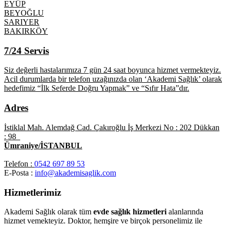
EYÜP
BEYOĞLU
SARIYER
BAKIRKÖY
7/24 Servis
Siz değerli hastalarımıza 7 gün 24 saat boyunca hizmet vermekteyiz.
Acil durumlarda bir telefon uzağınızda olan ‘Akademi Sağlık’ olarak
hedefimiz “İlk Seferde Doğru Yapmak” ve “Sıfır Hata”dır.
Adres
İstiklal Mah. Alemdağ Cad. Çakıroğlu İş Merkezi No : 202 Dükkan
: 98
Ümraniye/İSTANBUL
Telefon :
0542 697 89 53
E-Posta :
info@akademisaglik.com
Hizmetlerimiz
Akademi Sağlık olarak tüm
evde sağlık hizmetleri
alanlarında
hizmet vemekteyiz. Doktor, hemşire ve birçok personelimiz ile