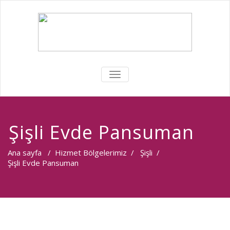
MENÜYÜ
DEĞIŞTIR
Şişli Evde Pansuman
Ana sayfa
/
Hizmet Bölgelerimiz
/
Şişli
/
Şişli Evde Pansuman